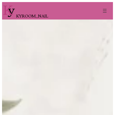
内
容
KYROOM_NAIL
を
ス
キ
ッ
プ