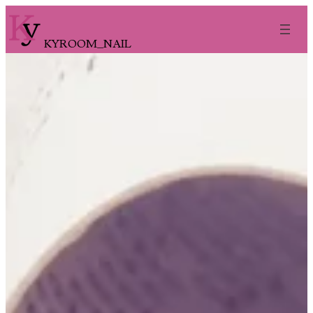
内
容
KYROOM_NAIL
を
ス
キ
ッ
プ