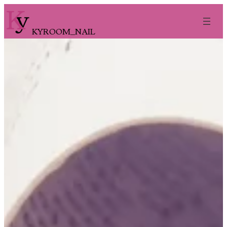
内
容
KYROOM_NAIL
を
ス
キ
ッ
プ