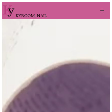
内
容
KYROOM_NAIL
を
ス
キ
ッ
プ